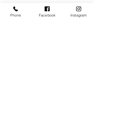
Phone
Facebook
Instagram
コメント
【塚口ろーる】
バレンタインク
コメントを追加…
アレグロドルチェ工房​
​​〒661-0001
兵庫県尼崎市塚口本町4-8-1
グンゼタウンセンターつかしんひがしまち南館2Ｆ