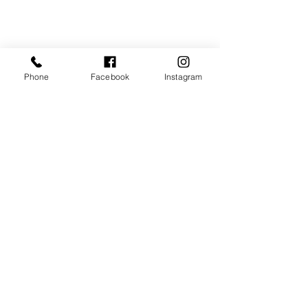
Phone
Facebook
Instagram
コメント
【塚口ろーる】
バレンタインク
コメントを追加…