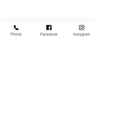
Phone
Facebook
Instagram
コメント
【塚口ろーる】
バレンタインク
コメントを追加…